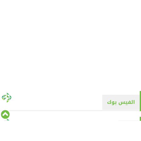
الفيس بوك
تويتر
Tweets by alyaqyn1