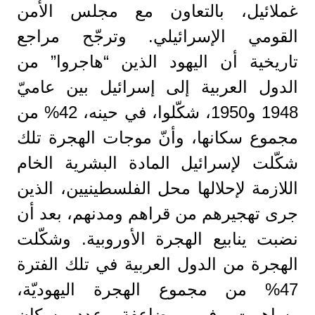
غملائيل، بالتعاون مع مجلس الأمن
القومي الإسرائيلي. وترجّح مراجع
تاريخية أن اليهود الذين “هاجروا” من
الدول العربية إلى إسرائيل بين عاميّ
1948 و1950، شكّلوا، في حينه، 42% من
مجموع سكانها، وأنّ موجات الهجرة تلك
شكّلت لإسرائيل المادة البشرية الخام
اللازمة لإحلالها محل الفلسطينيين، الذين
جرى تهجيرهم من قراهم ومدنهم، بعد أن
نضبت ينابيع الهجرة الأوروبية. وشكّلت
الهجرة من الدول العربية في تلك الفترة
47% من مجموع الهجرة اليهوديّة،
وساهمت في مضاعفة عدد سكان