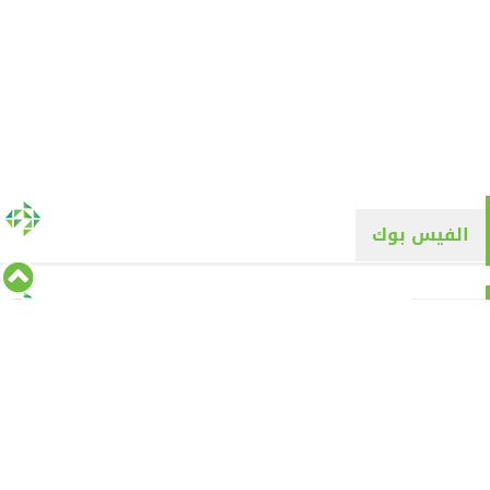
الفيس بوك
تويتر
Tweets by alyaqyn1
⇡
من نحن