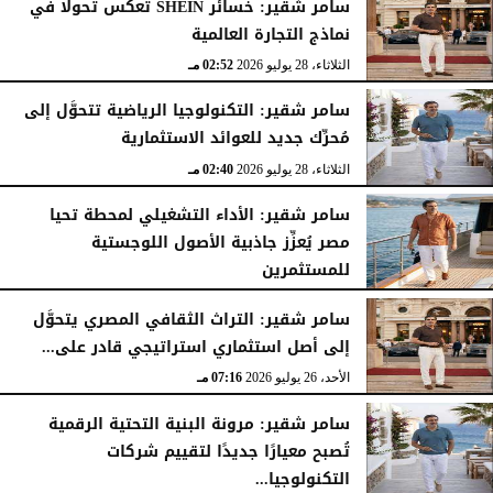
سامر شقير: خسائر SHEIN تعكس تحولًا في
نماذج التجارة العالمية
الثلاثاء، 28 يوليو 2026
02:52 مـ
سامر شقير: التكنولوجيا الرياضية تتحوَّل إلى
مُحرِّك جديد للعوائد الاستثمارية
الثلاثاء، 28 يوليو 2026
02:40 مـ
سامر شقير: الأداء التشغيلي لمحطة تحيا
مصر يُعزِّز جاذبية الأصول اللوجستية
للمستثمرين
الأحد، 26 يوليو 2026
07:27 مـ
سامر شقير: التراث الثقافي المصري يتحوَّل
إلى أصل استثماري استراتيجي قادر على...
الأحد، 26 يوليو 2026
07:16 مـ
سامر شقير: مرونة البنية التحتية الرقمية
تُصبح معيارًا جديدًا لتقييم شركات
التكنولوجيا...