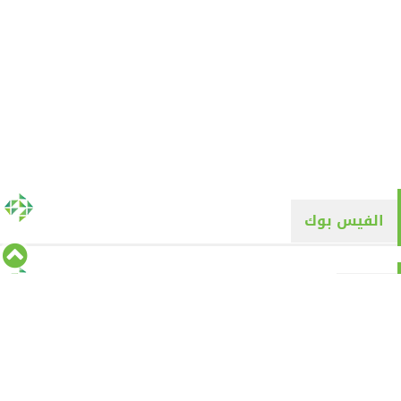
الفيس بوك
تويتر
Tweets by alyaqyn1
⇡
من نحن