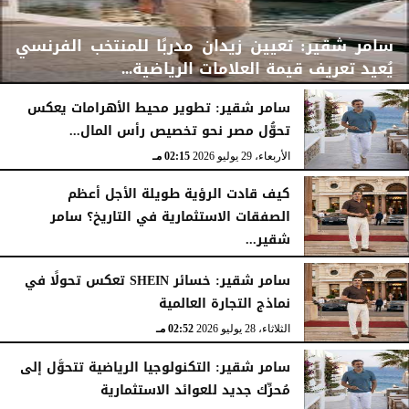
سامر شقير: تعيين زيدان مدربًا للمنتخب الفرنسي
يُعيد تعريف قيمة العلامات الرياضية...
سامر شقير: تطوير محيط الأهرامات يعكس
تحوُّل مصر نحو تخصيص رأس المال...
الأربعاء، 29 يوليو 2026
02:25 مـ
الأربعاء، 29 يوليو 2026
02:15 مـ
كيف قادت الرؤية طويلة الأجل أعظم
الصفقات الاستثمارية في التاريخ؟ سامر
شقير...
الثلاثاء، 28 يوليو 2026
03:49 مـ
سامر شقير: خسائر SHEIN تعكس تحولًا في
نماذج التجارة العالمية
الثلاثاء، 28 يوليو 2026
02:52 مـ
سامر شقير: التكنولوجيا الرياضية تتحوَّل إلى
مُحرِّك جديد للعوائد الاستثمارية