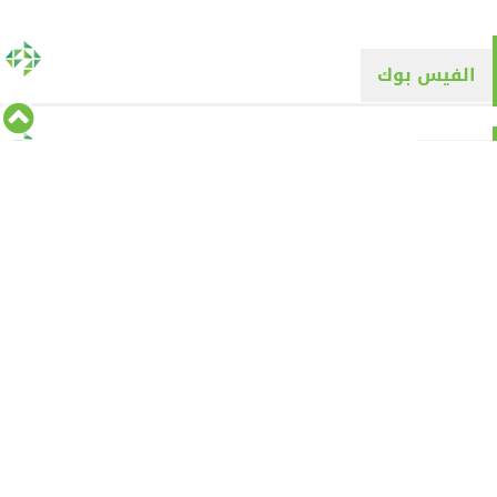
الفيس بوك
تويتر
Tweets by alyaqyn1
⇡
من نحن