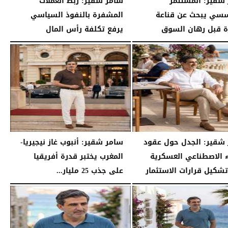
شقير: المستثمر
سامر شقير: ربط العملات
سي يبحث عن قناعة
المشفرة بالنفوذ السياسي
رة قبل رهان السوق
يرفع تكلفة رأس المال
03:55 مـ
السبت، 25 يوليو 2026
03:45 مـ
شقير: الجدل حول عقود
سامر شقير: أنبوب غاز نيجيريا-
ء الاصطناعي العسكرية
المغرب يختبر قدرة أفريقيا
تشكيل قرارات الاستثمار
على جذب 25 مليار...
04:45 مـ
الجمعة، 24 يوليو 2026
04:33 مـ