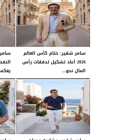
الأحد، 26 يوليو 2026
سامر شقير: ختام كأس العالم
سامر
2026 أعاد تشكيل تدفقات رأس
النفط
المال نحو...
يعكس 
الأحد، 26 يوليو 2026
06:53 مـ
السبت، 25 يوليو 2026