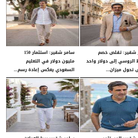
07:16 مـ
الأحد، 26 يوليو 2026
07:03 مـ
 شقير: تقلص خصم
سامر شقير: استثمار 150
 الروسي إلى دولار واحد
مليون دولار في التعليم
تحول ميزان...
السعودي يعكس إعادة رسم...
04:20 مـ
السبت، 25 يوليو 2026
04:12 مـ