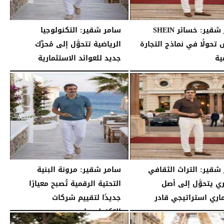
سامر شقير: خسائر SHEIN
سامر شقير: التكنولوجيا
تحولًا في نماذج التجارة
الرياضية تتحوَّل إلى مُحرِّك
ية
جديد للعوائد الاستثمارية
02:52 مـ
الثلاثاء، 28 يوليو 2026
02:40 مـ
شقير: التراث الثقافي
سامر شقير: مرونة البنية
ي يتحوَّل إلى أصل
التحتية الرقمية تُصبح معيارًا
اري استراتيجي قادر
جديدًا لتقييم شركات
التكنولوجيا...