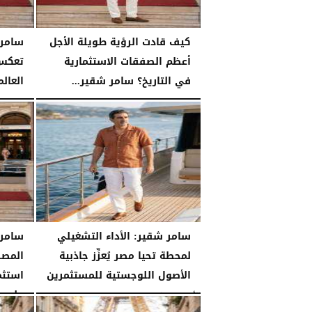
كيف قادت الرؤية طويلة الأجل
أعظم الصفقات الاستثمارية
تعكس 
في التاريخ؟ سامر شقير...
العالم
الثلاثاء، 28 يوليو 2026
03:49 مـ
الثلاثاء، 28 يوليو 2026
سامر شقير: الأداء التشغيلي
سامر 
لمحطة تحيا مصر يُعزِّز جاذبية
المصر
الأصول اللوجستية للمستثمرين
استثم
على...
الأحد، 26 يوليو 2026
07:27 مـ