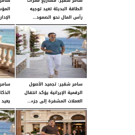
سامر شقير: مشاريع ممرات
سامر 
الطاقة البديلة تعيد توجيه
المؤس
رأس المال نحو الصمود...
الإدا
السبت، 25 يوليو 2026
04:03 مـ
السبت، 25 يوليو 2026
سامر شقير: تجميد الأصول
سامر 
الرقمية الإيرانية يؤكد انتقال
الذكا
العملات المشفرة إلى جزء...
يعيد 
الجمعة، 24 يوليو 2026
04:56 مـ
الجمعة، 24 يوليو 2026