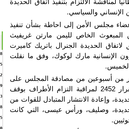
 لمناقشة الالتزام بتنفيذ اتفاق الحديدة
 الإنساني والسياسي.
ضاء مجلس الأمن إلى احاطة بشأن تنفيذ
رين 2451 و2452 من المبعوث الخاص لليمن مارتن غريفيث
 لاتفاق الحديدة الجنرال باتريك كاميرت
8
ون الإنسانية مارك لوكوك، وفق ما نقلت
5
 الخميس.
2
ثر من أسبوعين من مصادقة المجلس على
9
بعثة الأمم المتحدة في القرار 2452 لمراقبة التزام الأطراف بوقف
3
يدة، وإعادة الانتشار المتبادل للقوات من
8
لحديدة، وصليف، ورأس عيسى، التي كانت
5
ثيين.
0