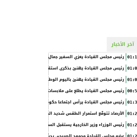
آخر الأخبار
رئيس مجلس القيادة يعزي السفير جمال السلال
01:1
رئيس مجلس القيادة يهنئ بذكرى استقلال الفلبين
01:0
رئيس مجلس القيادة يهنئ باليوم الوطني الروسي
01:0
رئيس مجلس القيادة يطلع على ملابسات حادثة إطلاق النار في عدن
00:5
رئيس مجلس القيادة يرأس اجتماعا حكوميا مصغرا لدعم جهود التع
01:3
الأرصاد تتوقّع استمرار الطقس شديد الحرارة بالسواحل والصحاري و
01:2
رئيس الوزراء وزير الخارجية يستقبل السفير الأمريكي
01:2
عضو مجلس القيادة محمود الصبيحي يدشّن اختبارات الثانوية العام
01:2