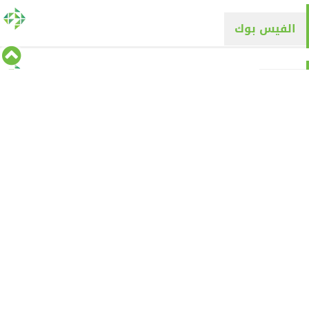
الفيس بوك
تويتر
Tweets by alyaqyn1
⇡
من نحن
الأقسام