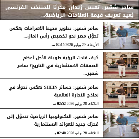
سامر شقير: تعيين زيدان مدربًا للمنتخب الفرنسي
يُعيد تعريف قيمة العلامات الرياضية...
سامر شقير: تطوير محيط الأهرامات يعكس
تحوُّل مصر نحو تخصيص رأس المال...
الأربعاء، 29 يوليو 2026
02:25 مـ
الأربعاء، 29 يوليو 2026
02:15 مـ
كيف قادت الرؤية طويلة الأجل أعظم
الصفقات الاستثمارية في التاريخ؟ سامر
شقير...
الثلاثاء، 28 يوليو 2026
03:49 مـ
سامر شقير: خسائر SHEIN تعكس تحولًا في
نماذج التجارة العالمية
الثلاثاء، 28 يوليو 2026
02:52 مـ
سامر شقير: التكنولوجيا الرياضية تتحوَّل إلى
مُحرِّك جديد للعوائد الاستثمارية
الثلاثاء، 28 يوليو 2026
02:40 مـ