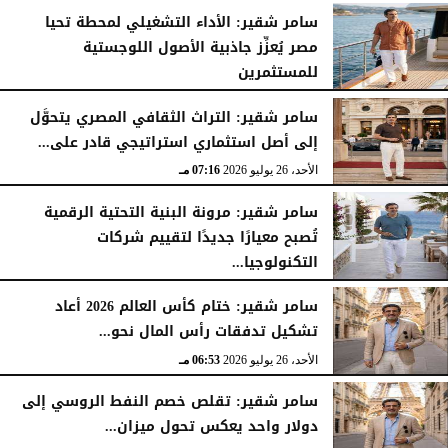
سامر شقير: الأداء التشغيلي لمحطة تحيا
مصر يُعزِّز جاذبية الأصول اللوجستية
للمستثمرين
الأحد، 26 يوليو 2026
07:27 مـ
سامر شقير: التراث الثقافي المصري يتحوَّل
إلى أصل استثماري استراتيجي قادر على...
الأحد، 26 يوليو 2026
07:16 مـ
سامر شقير: مرونة البنية التحتية الرقمية
تُصبح معيارًا جديدًا لتقييم شركات
التكنولوجيا...
الأحد، 26 يوليو 2026
07:03 مـ
سامر شقير: ختام كأس العالم 2026 أعاد
تشكيل تدفقات رأس المال نحو...
الأحد، 26 يوليو 2026
06:53 مـ
سامر شقير: تقلص خصم النفط الروسي إلى
دولار واحد يعكس تحول ميزان...