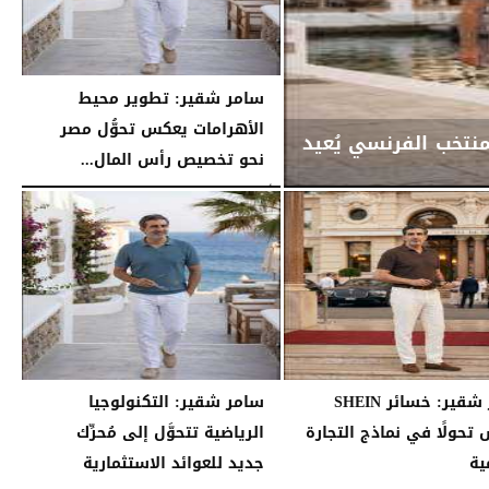
سامر شقير: تطوير محيط
الأهرامات يعكس تحوُّل مصر
منتخب الفرنسي يُعيد
نحو تخصيص رأس المال...
الأربعاء، 29 يوليو 2026
02:15 مـ
سامر شقير: خسائر SHEIN
سامر شقير: التكنولوجيا
تحولًا في نماذج التجارة
الرياضية تتحوَّل إلى مُحرِّك
ية
جديد للعوائد الاستثمارية