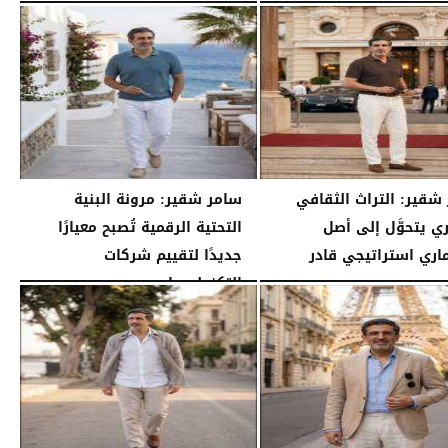
02:52 مـ
الثلاثاء، 28 يوليو 2026
02:40 مـ
شقير: التراث الثقافي
سامر شقير: مرونة البنية
ي يتحوَّل إلى أصل
التحتية الرقمية تُصبح معيارًا
اري استراتيجي قادر
جديدًا لتقييم شركات
التكنولوجيا...
07:16 مـ
الأحد، 26 يوليو 2026
07:03 مـ