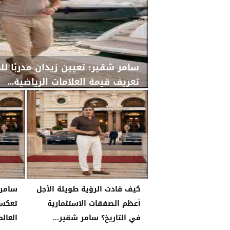
سامر شقير: تعيين زيدان مدربًا لل
تعريف قيمة العلامات الرياضية...
الأربعاء، 29 يوليو 2026
02:25 مـ
كيف قادت الرؤية طويلة الأجل
أعظم الصفقات الاستثمارية
تعكس 
في التاريخ؟ سامر شقير...
العالم