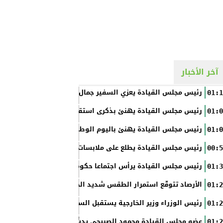
آخر الأخبار
رئيس مجلس القيادة يعزي السفير جمال السلال
01:1
رئيس مجلس القيادة يهنئ بذكرى استقلال الفلبين
01:0
رئيس مجلس القيادة يهنئ باليوم الوطني الروسي
01:0
رئيس مجلس القيادة يطلع على ملابسات حادثة إطلاق النار في عدن
00:5
رئيس مجلس القيادة يرأس اجتماعا حكوميا مصغرا لدعم جهود التع
01:3
الأرصاد تتوقّع استمرار الطقس شديد الحرارة بالسواحل والصحاري و
01:2
رئيس الوزراء وزير الخارجية يستقبل السفير الأمريكي
01:2
عضو مجلس القيادة محمود الصبيحي يدشّن اختبارات الثانوية العام
01:2