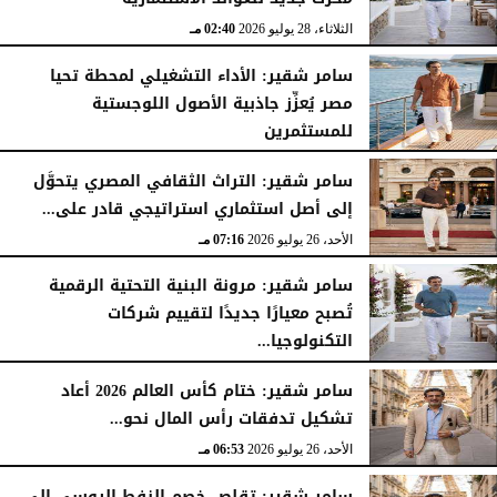
الثلاثاء، 28 يوليو 2026
02:40 مـ
سامر شقير: الأداء التشغيلي لمحطة تحيا
مصر يُعزِّز جاذبية الأصول اللوجستية
للمستثمرين
الأحد، 26 يوليو 2026
07:27 مـ
سامر شقير: التراث الثقافي المصري يتحوَّل
إلى أصل استثماري استراتيجي قادر على...
الأحد، 26 يوليو 2026
07:16 مـ
سامر شقير: مرونة البنية التحتية الرقمية
تُصبح معيارًا جديدًا لتقييم شركات
التكنولوجيا...
الأحد، 26 يوليو 2026
07:03 مـ
سامر شقير: ختام كأس العالم 2026 أعاد
تشكيل تدفقات رأس المال نحو...
الأحد، 26 يوليو 2026
06:53 مـ
سامر شقير: تقلص خصم النفط الروسي إلى