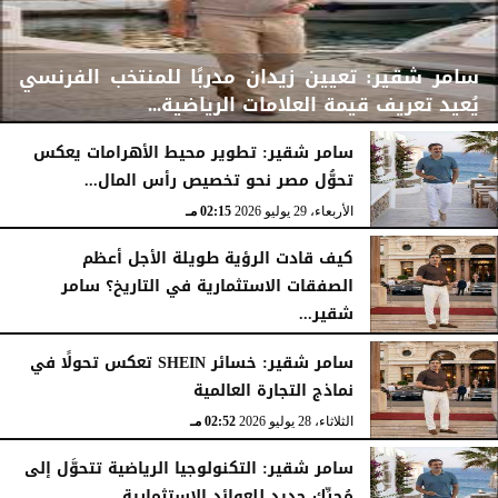
سامر شقير: تعيين زيدان مدربًا للمنتخب الفرنسي
يُعيد تعريف قيمة العلامات الرياضية...
سامر شقير: تطوير محيط الأهرامات يعكس
تحوُّل مصر نحو تخصيص رأس المال...
الأربعاء، 29 يوليو 2026
02:25 مـ
الأربعاء، 29 يوليو 2026
02:15 مـ
كيف قادت الرؤية طويلة الأجل أعظم
الصفقات الاستثمارية في التاريخ؟ سامر
شقير...
الثلاثاء، 28 يوليو 2026
03:49 مـ
سامر شقير: خسائر SHEIN تعكس تحولًا في
نماذج التجارة العالمية
الثلاثاء، 28 يوليو 2026
02:52 مـ
سامر شقير: التكنولوجيا الرياضية تتحوَّل إلى
مُحرِّك جديد للعوائد الاستثمارية