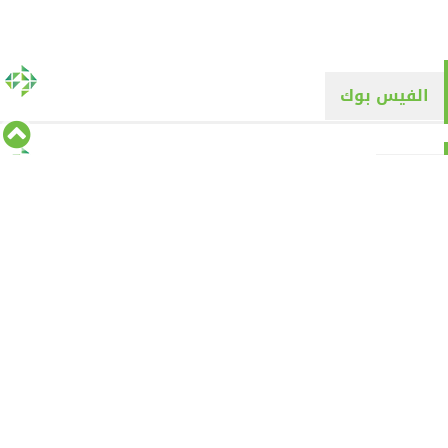
الفيس بوك
تويتر
Tweets by alyaqyn1
⇡
من نحن