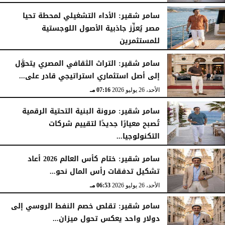
سامر شقير: الأداء التشغيلي لمحطة تحيا
مصر يُعزِّز جاذبية الأصول اللوجستية
للمستثمرين
الأحد، 26 يوليو 2026
07:27 مـ
سامر شقير: التراث الثقافي المصري يتحوَّل
إلى أصل استثماري استراتيجي قادر على...
الأحد، 26 يوليو 2026
07:16 مـ
سامر شقير: مرونة البنية التحتية الرقمية
تُصبح معيارًا جديدًا لتقييم شركات
التكنولوجيا...
الأحد، 26 يوليو 2026
07:03 مـ
سامر شقير: ختام كأس العالم 2026 أعاد
تشكيل تدفقات رأس المال نحو...
الأحد، 26 يوليو 2026
06:53 مـ
سامر شقير: تقلص خصم النفط الروسي إلى
دولار واحد يعكس تحول ميزان...