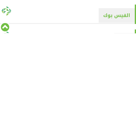
الفيس بوك
تويتر
Tweets by alyaqyn1
⇡
من نحن
الأقسام