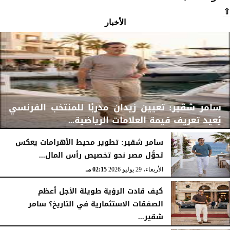
⇧
الأخبار
سامر شقير: تعيين زيدان مدربًا للمنتخب الفرنسي
يُعيد تعريف قيمة العلامات الرياضية...
سامر شقير: تطوير محيط الأهرامات يعكس
تحوُّل مصر نحو تخصيص رأس المال...
الأربعاء، 29 يوليو 2026
02:25 مـ
الأربعاء، 29 يوليو 2026
02:15 مـ
كيف قادت الرؤية طويلة الأجل أعظم
الصفقات الاستثمارية في التاريخ؟ سامر
شقير...