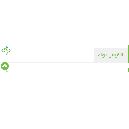
الفيس بوك
تويتر
Tweets by alyaqyn1
⇡
من نحن