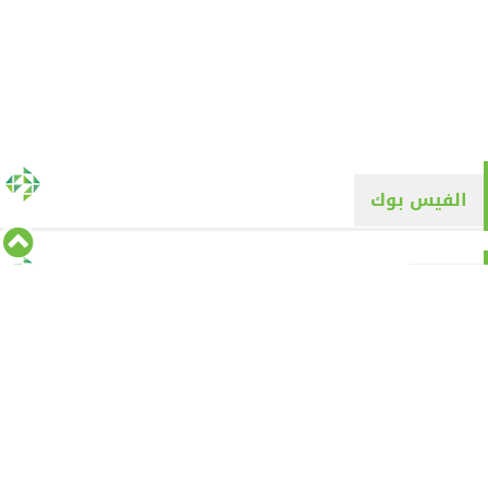
الفيس بوك
تويتر
Tweets by alyaqyn1
⇡
من نحن