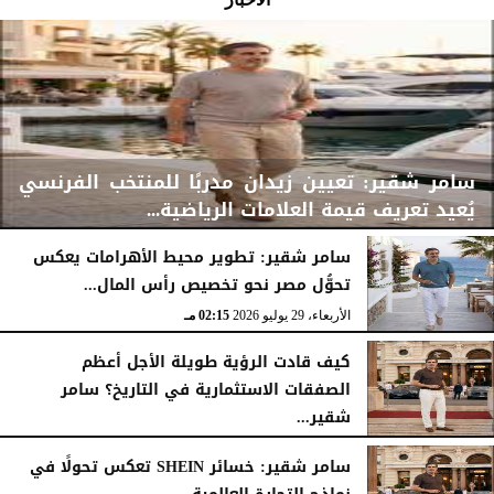
سامر شقير: تعيين زيدان مدربًا للمنتخب الفرنسي
يُعيد تعريف قيمة العلامات الرياضية...
سامر شقير: تطوير محيط الأهرامات يعكس
تحوُّل مصر نحو تخصيص رأس المال...
الأربعاء، 29 يوليو 2026
02:25 مـ
الأربعاء، 29 يوليو 2026
02:15 مـ
كيف قادت الرؤية طويلة الأجل أعظم
الصفقات الاستثمارية في التاريخ؟ سامر
شقير...
الثلاثاء، 28 يوليو 2026
03:49 مـ
سامر شقير: خسائر SHEIN تعكس تحولًا في