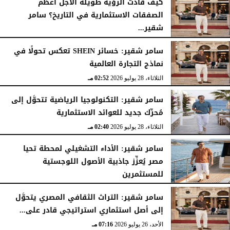
كيف قادت الرؤية طويلة الأجل أعظم
الصفقات الاستثمارية في التاريخ؟ سامر
شقير...
الثلاثاء، 28 يوليو 2026
03:49 مـ
سامر شقير: خسائر SHEIN تعكس تحولًا في
نماذج التجارة العالمية
الثلاثاء، 28 يوليو 2026
02:52 مـ
سامر شقير: التكنولوجيا الرياضية تتحوَّل إلى
مُحرِّك جديد للعوائد الاستثمارية
الثلاثاء، 28 يوليو 2026
02:40 مـ
سامر شقير: الأداء التشغيلي لمحطة تحيا
مصر يُعزِّز جاذبية الأصول اللوجستية
للمستثمرين
الأحد، 26 يوليو 2026
07:27 مـ
سامر شقير: التراث الثقافي المصري يتحوَّل
إلى أصل استثماري استراتيجي قادر على...
الأحد، 26 يوليو 2026
07:16 مـ