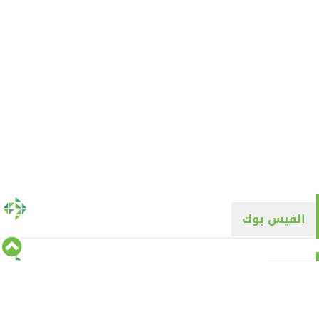
الفيس بوك
تويتر
Tweets by alyaqyn1
⇡