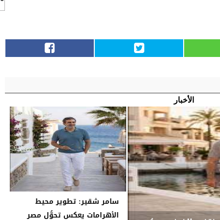
الأخبار
سامر شقير: تطوير محيط
الأهرامات يعكس تحوُّل مصر