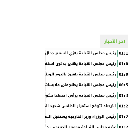
آخر الأخبار
رئيس مجلس القيادة يعزي السفير جمال السلال
01:1
رئيس مجلس القيادة يهنئ بذكرى استقلال الفلبين
01:0
رئيس مجلس القيادة يهنئ باليوم الوطني الروسي
01:0
رئيس مجلس القيادة يطلع على ملابسات حادثة إطلاق النار في عدن
00:5
رئيس مجلس القيادة يرأس اجتماعا حكوميا مصغرا لدعم جهود التع
01:3
الأرصاد تتوقّع استمرار الطقس شديد الحرارة بالسواحل والصحاري و
01:2
رئيس الوزراء وزير الخارجية يستقبل السفير الأمريكي
01:2
عضو مجلس القيادة محمود الصبيحي يدشّن اختبارات الثانوية العام
01:2