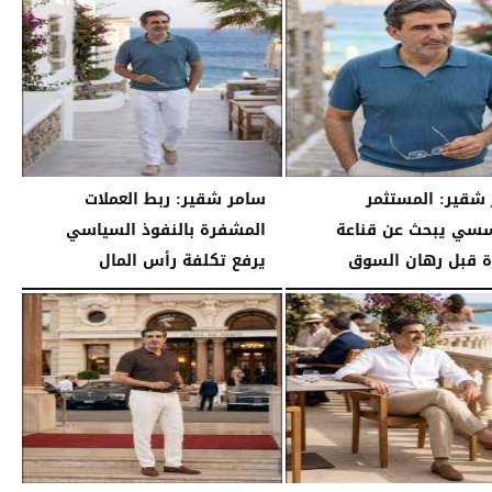
شقير: المستثمر
سامر شقير: ربط العملات
سي يبحث عن قناعة
المشفرة بالنفوذ السياسي
رة قبل رهان السوق
يرفع تكلفة رأس المال
03:55 مـ
السبت، 25 يوليو 2026
03:45 مـ