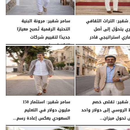
شقير: التراث الثقافي
سامر شقير: مرونة البنية
ي يتحوَّل إلى أصل
التحتية الرقمية تُصبح معيارًا
اري استراتيجي قادر
جديدًا لتقييم شركات
التكنولوجيا...
07:16 مـ
الأحد، 26 يوليو 2026
07:03 مـ
 شقير: تقلص خصم
سامر شقير: استثمار 150
 الروسي إلى دولار واحد
مليون دولار في التعليم
تحول ميزان...
السعودي يعكس إعادة رسم...
04:20 مـ
السبت، 25 يوليو 2026
04:12 مـ