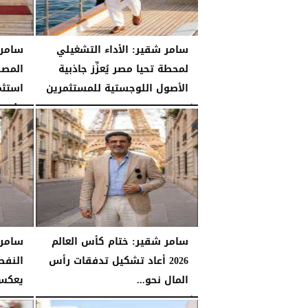
سامر شقير: الأداء التشغيلي
سامر 
لمحطة تحيا مصر يُعزِّز جاذبية
المصر
الأصول اللوجستية للمستثمرين
استثم
على...
الأحد، 26 يوليو 2026
07:27 مـ
الأحد، 26 يوليو 2026
سامر شقير: ختام كأس العالم
سامر
2026 أعاد تشكيل تدفقات رأس
النفط
المال نحو...
يعكس 
الأحد، 26 يوليو 2026
06:53 مـ
السبت، 25 يوليو 2026