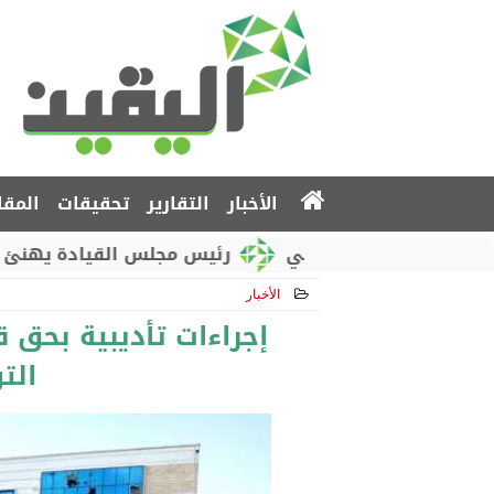
الأخبار
التقارير
تحقيقات
المقا
طني الروسي
رئيس مجلس القيادة يهنئ بذكرى استقل
الأخبار
2019-03-19 18:34:49
إجراءات تأديبية بحق 
الت