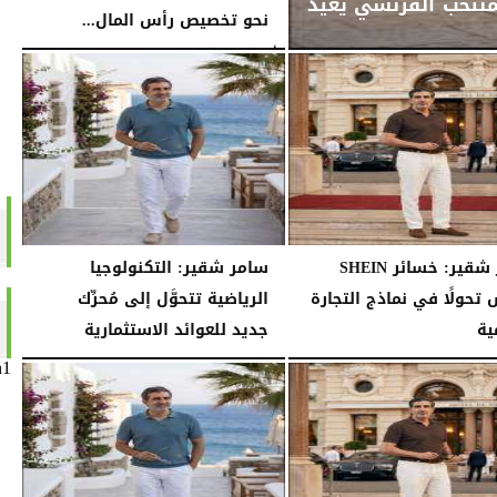
منتخب الفرنسي يُعيد
نحو تخصيص رأس المال...
الأربعاء، 29 يوليو 2026
02:15 مـ
سامر شقير: خسائر SHEIN
سامر شقير: التكنولوجيا
تحولًا في نماذج التجارة
الرياضية تتحوَّل إلى مُحرِّك
ية
جديد للعوائد الاستثمارية
02:52 مـ
الثلاثاء، 28 يوليو 2026
02:40 مـ
n1