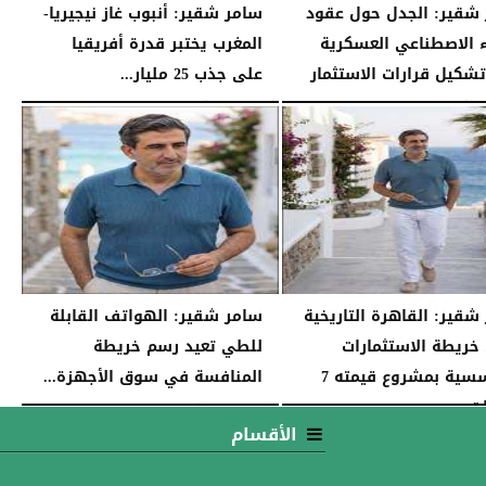
شقير: الجدل حول عقود
سامر شقير: أنبوب غاز نيجيريا-
ء الاصطناعي العسكرية
المغرب يختبر قدرة أفريقيا
تشكيل قرارات الاستثمار
على جذب 25 مليار...
04:45 مـ
الجمعة، 24 يوليو 2026
04:33 مـ
شقير: القاهرة التاريخية
سامر شقير: الهواتف القابلة
خريطة الاستثمارات
للطي تعيد رسم خريطة
المؤسسية بمشروع قيمته 7
المنافسة في سوق الأجهزة...
ت...
الخميس، 23 يوليو 2026
03:38 مـ
الأقسام
03:47 مـ