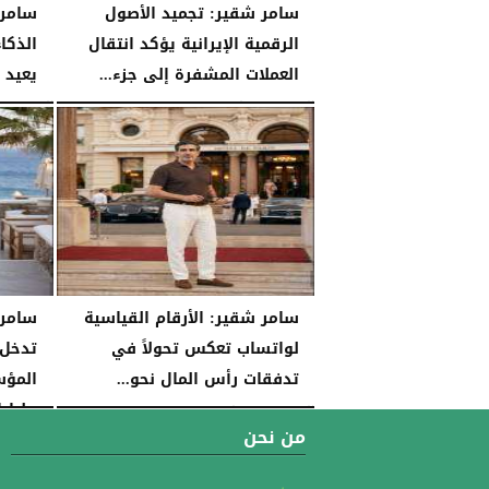
سامر شقير: تجميد الأصول
سامر 
الرقمية الإيرانية يؤكد انتقال
الذكا
العملات المشفرة إلى جزء...
يعيد 
الجمعة، 24 يوليو 2026
04:56 مـ
الجمعة، 24 يوليو 2026
سامر شقير: الأرقام القياسية
سامر 
لواتساب تعكس تحولاً في
تدخل 
تدفقات رأس المال نحو...
مليارا
الخميس، 23 يوليو 2026
03:55 مـ
من نحن
الخميس، 23 يوليو 2026