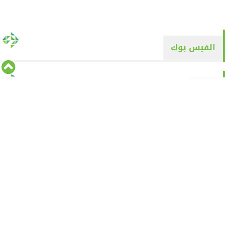
الفيس بوك
تويتر
Tweets by alyaqyn1
⇡
من نحن