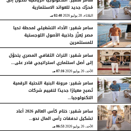
سامر شقير: التكنولوجيا الرياضية تتحوَّل إلى
مُحرِّك جديد للعوائد الاستثمارية
الثلاثاء، 28 يوليو 2026
02:40 مـ
سامر شقير: الأداء التشغيلي لمحطة تحيا
مصر يُعزِّز جاذبية الأصول اللوجستية
للمستثمرين
الأحد، 26 يوليو 2026
07:27 مـ
سامر شقير: التراث الثقافي المصري يتحوَّل
إلى أصل استثماري استراتيجي قادر على...
الأحد، 26 يوليو 2026
07:16 مـ
سامر شقير: مرونة البنية التحتية الرقمية
تُصبح معيارًا جديدًا لتقييم شركات
التكنولوجيا...
الأحد، 26 يوليو 2026
07:03 مـ
سامر شقير: ختام كأس العالم 2026 أعاد
تشكيل تدفقات رأس المال نحو...
الأحد، 26 يوليو 2026
06:53 مـ