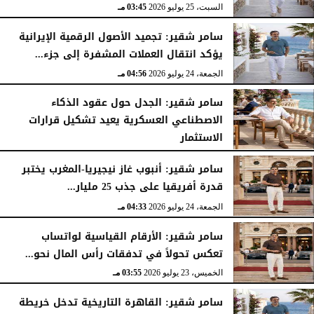
السبت، 25 يوليو 2026
03:45 مـ
سامر شقير: تجميد الأصول الرقمية الإيرانية
يؤكد انتقال العملات المشفرة إلى جزء...
الجمعة، 24 يوليو 2026
04:56 مـ
سامر شقير: الجدل حول عقود الذكاء
الاصطناعي العسكرية يعيد تشكيل قرارات
الاستثمار
الجمعة، 24 يوليو 2026
04:45 مـ
سامر شقير: أنبوب غاز نيجيريا-المغرب يختبر
قدرة أفريقيا على جذب 25 مليار...
الجمعة، 24 يوليو 2026
04:33 مـ
سامر شقير: الأرقام القياسية لواتساب
تعكس تحولاً في تدفقات رأس المال نحو...
الخميس، 23 يوليو 2026
03:55 مـ
سامر شقير: القاهرة التاريخية تدخل خريطة