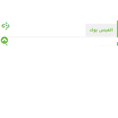
الفيس بوك
تويتر
Tweets by alyaqyn1
⇡
من نحن