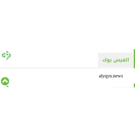
الفيس بوك
alyqyn.news
تويتر
Tweets by alyaqyn1
⇡
من نحن