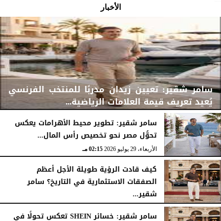
الأخبار
سامر شقير: تعيين زيدان مدربًا للمنتخب الفرنسي
يُعيد تعريف قيمة العلامات الرياضية...
سامر شقير: تطوير محيط الأهرامات يعكس
تحوُّل مصر نحو تخصيص رأس المال...
الأربعاء، 29 يوليو 2026
02:25 مـ
الأربعاء، 29 يوليو 2026
02:15 مـ
كيف قادت الرؤية طويلة الأجل أعظم
الصفقات الاستثمارية في التاريخ؟ سامر
شقير...
الثلاثاء، 28 يوليو 2026
03:49 مـ
سامر شقير: خسائر SHEIN تعكس تحولًا في