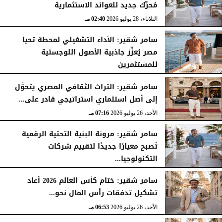
مُحرِّك جديد للعوائد الاستثمارية
الثلاثاء، 28 يوليو 2026
02:40 مـ
سامر شقير: الأداء التشغيلي لمحطة تحيا
مصر يُعزِّز جاذبية الأصول اللوجستية
للمستثمرين
الأحد، 26 يوليو 2026
07:27 مـ
سامر شقير: التراث الثقافي المصري يتحوَّل
إلى أصل استثماري استراتيجي قادر على...
الأحد، 26 يوليو 2026
07:16 مـ
سامر شقير: مرونة البنية التحتية الرقمية
تُصبح معيارًا جديدًا لتقييم شركات
التكنولوجيا...
الأحد، 26 يوليو 2026
07:03 مـ
سامر شقير: ختام كأس العالم 2026 أعاد
تشكيل تدفقات رأس المال نحو...
الأحد، 26 يوليو 2026
06:53 مـ