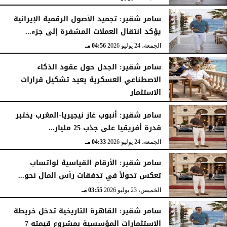
سامر شقير: تجميد الأصول الرقمية الإيرانية
يؤكد انتقال العملات المشفرة إلى جزء...
الجمعة، 24 يوليو 2026
04:56 مـ
سامر شقير: الجدل حول عقود الذكاء
الاصطناعي العسكرية يعيد تشكيل قرارات
الاستثمار
الجمعة، 24 يوليو 2026
04:45 مـ
سامر شقير: أنبوب غاز نيجيريا-المغرب يختبر
قدرة أفريقيا على جذب 25 مليار...
الجمعة، 24 يوليو 2026
04:33 مـ
سامر شقير: الأرقام القياسية لواتساب
تعكس تحولاً في تدفقات رأس المال نحو...
الخميس، 23 يوليو 2026
03:55 مـ
سامر شقير: القاهرة التاريخية تدخل خريطة
الاستثمارات المؤسسية بمشروع قيمته 7