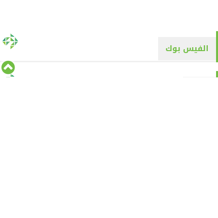
الفيس بوك
تويتر
Tweets by alyaqyn1
⇡
من نحن