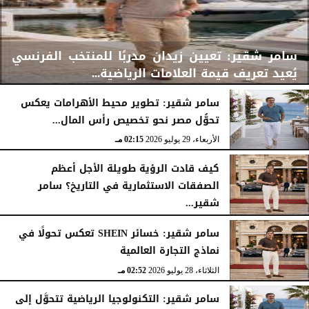
سامر شقير: تعيين زيدان مدربًا للمنتخب الفرنسي
يُعيد تعريف قيمة العلامات الرياضية...
سامر شقير: تطوير محيط الأهرامات يعكس
تحوُّل مصر نحو تخصيص رأس المال...
الأربعاء، 29 يوليو 2026
02:25 مـ
الأربعاء، 29 يوليو 2026
02:15 مـ
كيف قادت الرؤية طويلة الأجل أعظم
الصفقات الاستثمارية في التاريخ؟ سامر
شقير...
الثلاثاء، 28 يوليو 2026
03:49 مـ
سامر شقير: خسائر SHEIN تعكس تحولًا في
نماذج التجارة العالمية
الثلاثاء، 28 يوليو 2026
02:52 مـ
سامر شقير: التكنولوجيا الرياضية تتحوَّل إلى